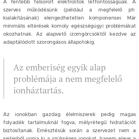
A fentebb felsorolt elektrolitok létfontosságúak. A
szerves működésünk (például a megfelelő ph
kialakításának) elengedhetetlen komponensei. Már
minimális eltérések komoly egészségügyi problémákat
okozhatnak. Az alapvető izomgörcsöktől kezdve az
adaptálódott szorongásos állapotokig.
Az emberiség egyik alap
problémája a nem megfelelő
ionháztartás.
Az ionokban gazdag élelmiszerek pedig magas
folyadék tartalmuknál fogva, mélyrétegű hidratációt
biztosítanak. Emésztésük során a szervezet nem a
sejtjeiből vonja ki a szükséges ionokat, hanem eleve a