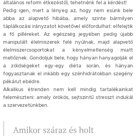
általános reform étkezéstől, tehetnénk fel a kérdést!
Pedig igen, mert a lényeg az, hogy nem esünk bele
abba az alapvető hibába, amely szinte bármilyen
táplálkozási irányzatot követővel előfordulhat: elfelejtik
a fő pilléreket. Az egészség jegyében pedig újabb
manipulált élelmiszerek felé nyúlnak, majd alapvető
élelmiszercsoportokat a kényelmetlenség miatt
mellőznek. Gondoljuk bele, hogy hányan hanyagolják el
a zöldségeket egy-egy diéta során, és hányan
fogyasztanak el inkább egy szénhidrátokban szegény
pékárut ebédre.
Alkalikus étrenden nem kell mindig tartalékainkat
felemészteni: amely örökös, sejtszintű stresszt indukál
a szervezetünkben.
Amikor száraz és holt