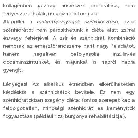
kollagénben gazdag húsrészek preferálása, nem
tenyésztett halak, megbízható források.
Alappillér a
makrotápanyagok szétválasztása
, azaz
szénhidrátot nem párosíthatunk a diéta alatt zsírral
és/vagy fehérjével. A zsír és szénhidrát kombináció
nemcsak az emésztőrendszerre hárít nagy feladatot,
hanem negatívan befolyásolja inzulin-és
dopaminszintünket, és májunkat is napról napra
gyengíti.
Lényeges! Az alkalikus étrendben elkerülhetetlen
kérdéskör a szénhidrátok bevitele. Ez nem egy
szénhidrátokban szegény diéta: fontos szerepet kap a
feldolgozatlan, minőségi szénhidrát és keményítők
fogyasztása (például rizs, burgonya rehabilitációja!).