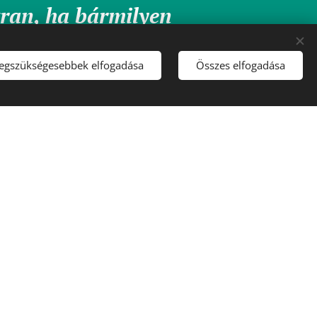
tran, ha bármilyen
ült benned:
legszükségesebbek elfogadása
Összes elfogadása