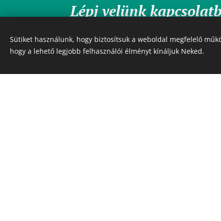
Lépj velünk kapcsolat
Sütiket használunk, hogy biztosítsuk a weboldal megfelelő műkö
+36 30 375 4161
hogy a lehető legjobb felhasználói élményt kínáljuk Neked.
+36 30 617 9074
hejakut.drogeria@gmail.com
Facebook
Instagram
Héjakút drogéria és Biobolt:
1077 Budapest, Király utca 93
Nyitvatartás: Hétfő-Csütörtök: 10