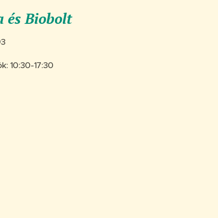
 és Biobolt
93
k: 10:30-17:30