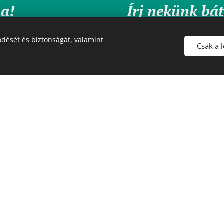
ba!
Írj nekünk bá
kérdés felmer
dését és biztonságát, valamint
Csak a 
Név
E-mail
Üzenet
:30-17:30