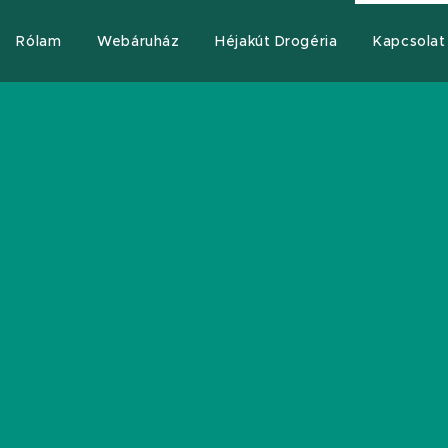
Rólam
Webáruház
Héjakút Drogéria
Kapcsolat