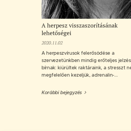
A herpesz visszaszorításának
lehetőségei
2020.11.02
A herpeszvírusok felerősödése a
szervezetünkben mindig erőteljes jelzés
bírnak: kiürültek raktáraink, a stresszt 
megfelelően kezeljük, adrenalin-
rendszerünk túlterhelt (mellékvese),
étkezésünk nem kiegyensúlyozott,
Korábbi bejegyzés
immunrendszerünk, májunk is
pátyolgatásra szorul.