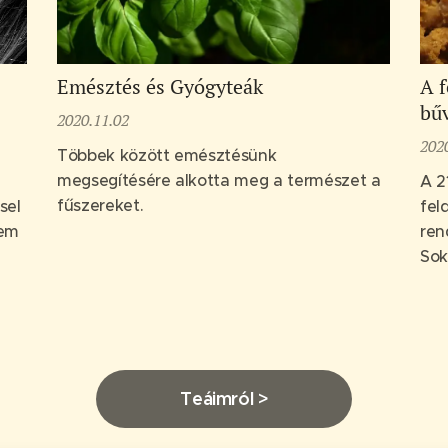
Emésztés és Gyógyteák
A f
bű
2020.11.02
202
Többek között emésztésünk
megsegítésére alkotta meg a természet a
A 2
fűszereket.
sel
fel
nem
ren
Sok
füg
Teáimról >