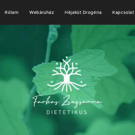
Rólam
Webáruház
Héjakút Drogéria
Kapcsolat