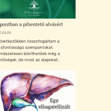
pontban a pihentető alvásért
2.04.04
övetkezőkben összefoglaltam a
csfontosságú szempontokat.
mészetesen bővíthetőek még a
etőségek, de most az alapokat
rettem volna bemutatni.