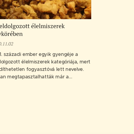
eldolgozott élelmiszerek
vkörében
0.11.02
1. századi ember egyik gyengéje a
dolgozott élelmiszerek kategóriája, mert
díthetetlen fogyasztóvá lett nevelve.
an megtapasztalhatták már a
gőség állapotát.