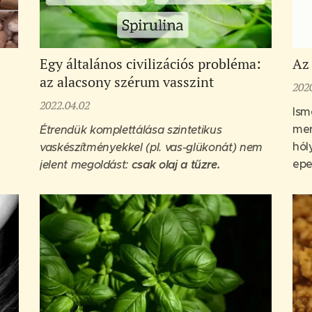
Egy általános civilizációs probléma:
Az 
az alacsony szérum vasszint
202
2022.04.02
Ism
mer
Étrendük komplettálása szintetikus
hól
vaskészítményekkel (pl. vas-glükonát) nem
epe
jelent megoldást:
csak olaj a tűzre.
pre