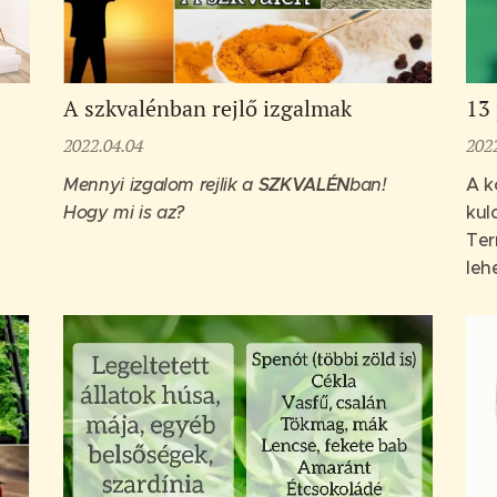
A szkvalénban rejlő izgalmak
13 
2022.04.04
202
Mennyi izgalom rejlik a
SZKVALÉN
ban!
A k
Hogy mi is az?
kul
Ter
leh
sze