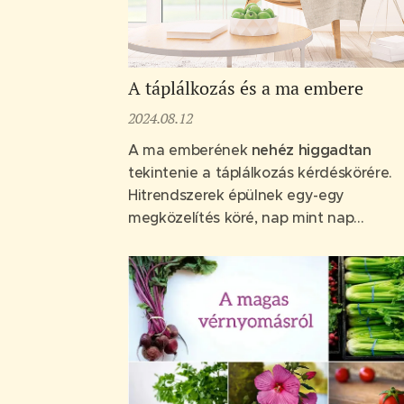
A táplálkozás és a ma embere
2024.08.12
A ma emberének
nehéz higgadtan
tekintenie a táplálkozás kérdéskörére.
Hitrendszerek épülnek egy-egy
megközelítés köré, nap mint nap
jelentkeznek instant messiások
megváltásunkra.