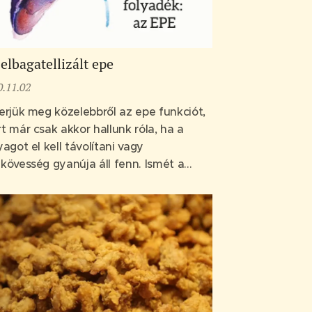
elbagatellizált epe
0.11.02
erjük meg közelebbről az epe funkciót,
t már csak akkor hallunk róla, ha a
yagot el kell távolítani vagy
kövesség gyanúja áll fenn. Ismét a
venció lesz a kulcs.