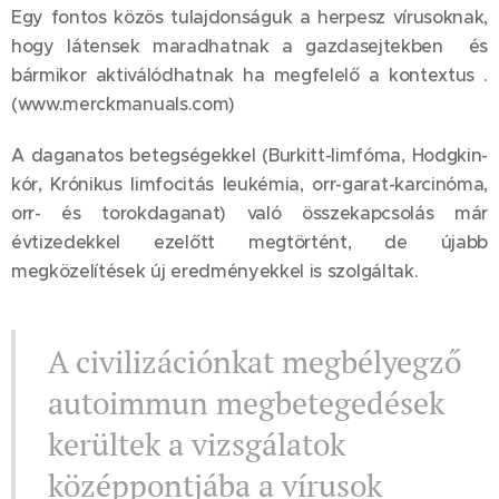
Egy fontos közös tulajdonságuk a herpesz vírusoknak,
hogy látensek maradhatnak a gazdasejtekben és
bármikor aktiválódhatnak ha megfelelő a kontextus .
(www.merckmanuals.com)
A daganatos betegségekkel (Burkitt-limfóma, Hodgkin-
kór, Krónikus limfocitás leukémia, orr-garat-karcinóma,
orr- és torokdaganat) való összekapcsolás már
évtizedekkel ezelőtt megtörtént, de újabb
megközelítések új eredményekkel is szolgáltak.
A civilizációnkat megbélyegző
autoimmun megbetegedések
kerültek a vizsgálatok
középpontjába a vírusok