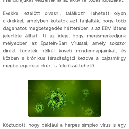
mandulájukat vészelték át az aktív fertőzés időszakát.
Évekkel ezelőtt olvasni, találkozni lehetett olyan
cikkekkel, amelyben kutatók azt taglalták, hogy több
daganatos megbetegedés hátterében is az EBV látens
jelenléte állhat. Itt az ideje, hogy megismerkedjünk
mélyebben az Epstein-Barr vírussal, amely sokszor
direkt tünetek nélkül követi mindennapjainkat, és
közben a krónikus fáradtságtól kezdve a pajzsmirigy
megbetegedéseinkért is felelőssé tehető.
Köztudott, hogy például a herpes simplex vírus is egy