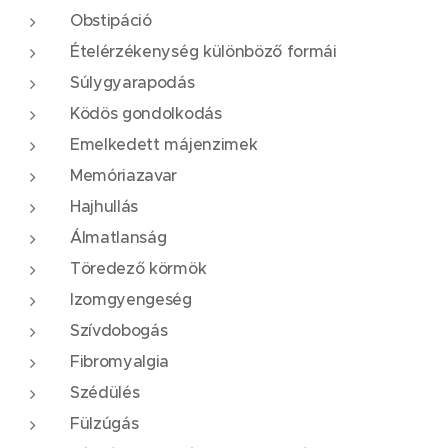
Obstipáció
Ételérzékenység különböző formái
Súlygyarapodás
Ködös gondolkodás
Emelkedett májenzimek
Memóriazavar
Hajhullás
Álmatlanság
Töredező körmök
Izomgyengeség
Szívdobogás
Fibromyalgia
Szédülés
Fülzúgás