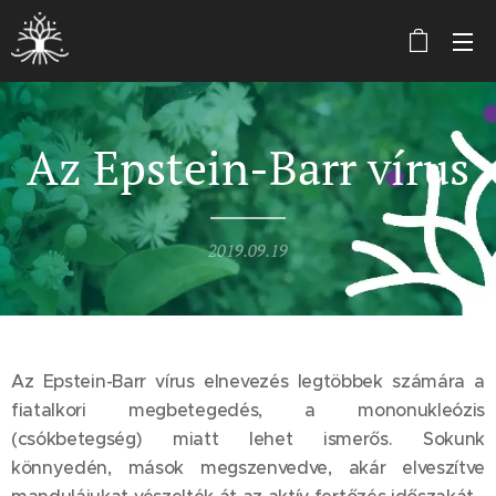
Az Epstein-Barr vírus
2019.09.19
Az Epstein-Barr vírus elnevezés legtöbbek számára a
fiatalkori megbetegedés, a mononukleózis
(csókbetegség) miatt lehet ismerős. Sokunk
könnyedén, mások megszenvedve, akár elveszítve