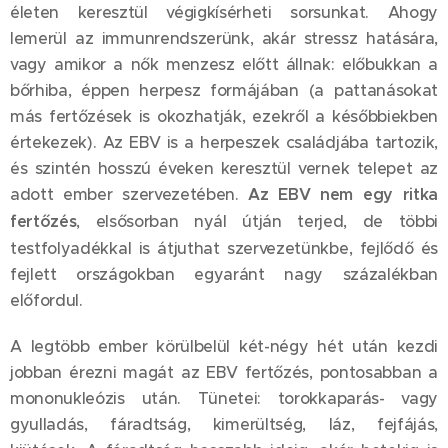
életen keresztül végigkísérheti sorsunkat. Ahogy
lemerül az immunrendszerünk, akár stressz hatására,
vagy amikor a nők menzesz előtt állnak: előbukkan a
bőrhiba, éppen herpesz formájában (a pattanásokat
más fertőzések is okozhatják, ezekről a későbbiekben
értekezek). Az EBV is a herpeszek családjába tartozik,
és szintén hosszú éveken keresztül vernek telepet az
adott ember szervezetében.
Az EBV nem egy ritka
fertőzés
, elsősorban nyál útján terjed, de többi
testfolyadékkal is átjuthat szervezetünkbe, fejlődő és
fejlett országokban egyaránt nagy százalékban
előfordul.
A legtöbb ember körülbelül két-négy hét után kezdi
jobban érezni magát az EBV fertőzés, pontosabban a
mononukleózis után. Tünetei: torokkaparás- vagy
gyulladás, fáradtság, kimerültség, láz, fejfájás,