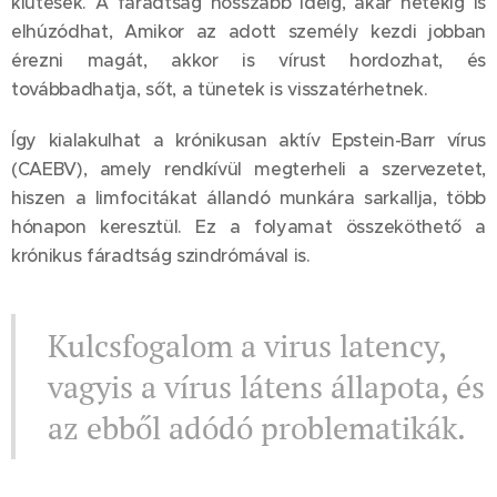
kiütések. A fáradtság hosszabb ideig, akár hetekig is
elhúzódhat, Amikor az adott személy kezdi jobban
érezni magát, akkor is vírust hordozhat, és
továbbadhatja, sőt, a tünetek is visszatérhetnek.
Így kialakulhat a krónikusan aktív Epstein-Barr vírus
(CAEBV), amely rendkívül megterheli a szervezetet,
hiszen a limfocitákat állandó munkára sarkallja, több
hónapon keresztül. Ez a folyamat összeköthető a
krónikus fáradtság szindrómával is.
Kulcsfogalom a virus latency,
vagyis a vírus látens állapota, és
az ebből adódó problematikák.