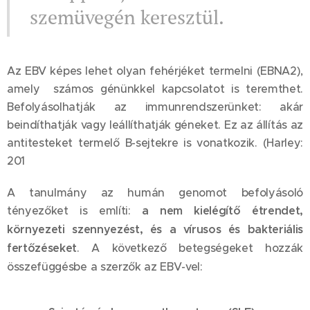
szemüvegén keresztül.
Az EBV képes lehet olyan fehérjéket termelni (EBNA2),
amely számos génünkkel kapcsolatot is teremthet.
Befolyásolhatják az immunrendszerünket: akár
beindíthatják vagy leállíthatják géneket. Ez az állítás az
antitesteket termelő B-sejtekre is vonatkozik. (Harley:
201
A tanulmány az humán genomot befolyásoló
tényezőket is említi:
a nem kielégítő étrendet,
környezeti szennyezést, és a vírusos és bakteriális
fertőzéseket
. A következő betegségeket hozzák
összefüggésbe a szerzők az EBV-vel: