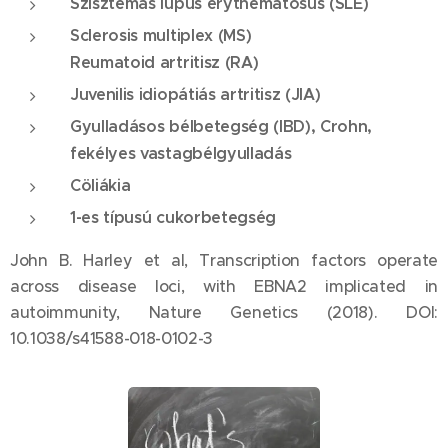
Szisztémás lupus erythematosus (SLE)
Sclerosis multiplex (MS)
Reumatoid artritisz (RA)
Juvenilis idiopátiás artritisz (JIA)
Gyulladásos bélbetegség (IBD), Crohn,
fekélyes vastagbélgyulladás
Cöliákia
1-es típusú cukorbetegség
John B. Harley et al, Transcription factors operate
across disease loci, with EBNA2 implicated in
autoimmunity, Nature Genetics (2018). DOI:
10.1038/s41588-018-0102-3