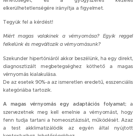
lehetőségét, és a gyógyszeres kezelés
elkerülhetetlenségére irányítja a figyelmet.
Tegyük fel a kérdést!
Miért magas valakinek a vérnyomása? Egyik reggel
felkelünk és megváltozik a vérnyomásunk?
Szekunder hipertóniáról akkor beszélünk, ha egy direkt,
diagnosztizált megbetegséghez köthető a magas
vérnyomás kialakulása.
De az esetek 90%-a az ismeretlen eredetű, esszenciális
kategóriába tartozik.
A magas vérnyomás egy adaptációs folyamat;
a
szervezetnek meg kell emelnie a vérnyomást, hogy
fenn tudja tartani a homeosztázisát, működését. Azaz
a test akklimatizálódik az egyén által nyújtott
kontextushoz, lehetőségekhez.