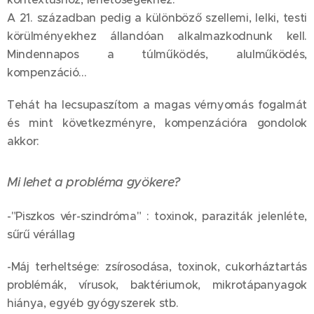
A 21. században pedig a különböző szellemi, lelki, testi
körülményekhez állandóan alkalmazkodnunk kell.
Mindennapos a túlműködés, alulműködés,
kompenzáció...
Tehát ha lecsupaszítom a magas vérnyomás fogalmát
és mint következményre, kompenzációra gondolok
akkor:
Mi lehet a probléma gyökere?
-"Piszkos vér-szindróma" : toxinok, paraziták jelenléte,
sűrű vérállag
-Máj terheltsége: zsírosodása, toxinok, cukorháztartás
problémák, vírusok, baktériumok, mikrotápanyagok
hiánya, egyéb gyógyszerek stb.