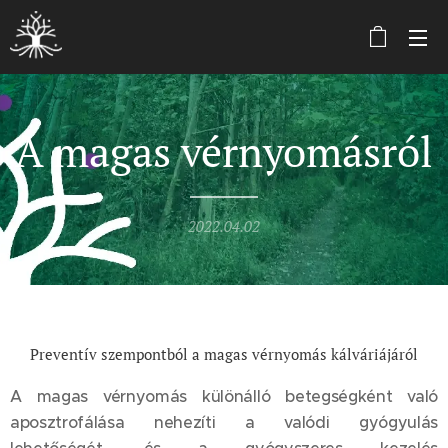
A magas vérnyomásról
2022.04.02
Preventív szempontból a magas vérnyomás kálváriájáról
A magas vérnyomás különálló betegségként való
aposztrofálása nehezíti a valódi gyógyulás