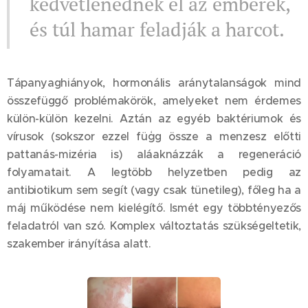
kedvetlenednek el az emberek,
és túl hamar feladják a harcot.
Tápanyaghiányok, hormonális aránytalanságok mind
összefüggő problémakörök, amelyeket nem érdemes
külön-külön kezelni. Aztán az egyéb baktériumok és
vírusok (sokszor ezzel füģg össze a menzesz előtti
pattanás-mizéria is) aláaknázzák a regeneráció
folyamatait. A legtöbb helyzetben pedig az
antibiotikum sem segít (vagy csak tünetileg), főleg ha a
máj működése nem kielégítő. Ismét egy többtényezős
feladatról van szó. Komplex változtatás szükségeltetik,
szakember irányítása alatt.