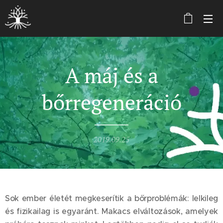
A máj és a
bőrregeneráció
2019.09.25
Sok ember életét megkeserítik a bőrproblémák: lelkileg
és fizikailag is egyaránt. Makacs elváltozások, amelyek