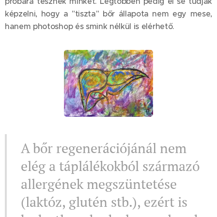
próbára tesznek minket. Legtöbben pedig el se tudják
képzelni, hogy a "tiszta" bőr állapota nem egy mese,
hanem photoshop és smink nélkül is elérhető.
A bőr regenerációjánál nem
elég a táplálékokból származó
allergének megszüntetése
(laktóz, glutén stb.), ezért is