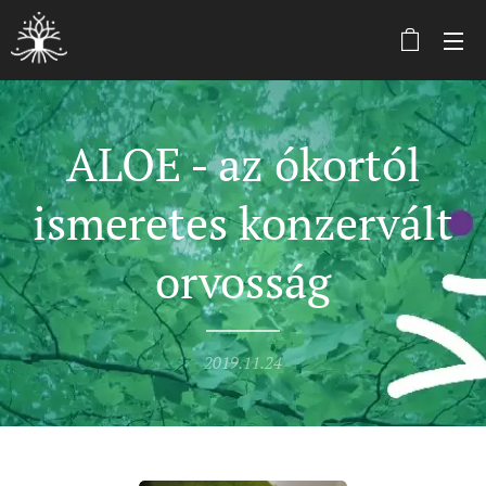
ALOE - az ókortól
ismeretes konzervált
orvosság
2019.11.24