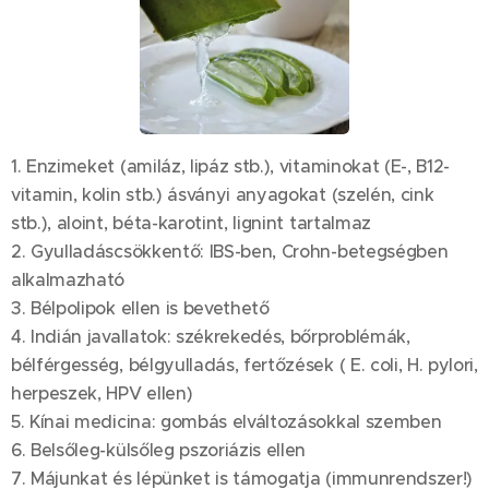
1. Enzimeket (amiláz, lipáz stb.), vitaminokat (E-, B12-
vitamin, kolin stb.) ásványi anyagokat (szelén, cink
stb.), aloint, béta-karotint, lignint tartalmaz
2. Gyulladáscsökkentő: IBS-ben, Crohn-betegségben
alkalmazható
3. Bélpolipok ellen is bevethető
4. Indián javallatok: székrekedés, bőrproblémák,
bélférgesség, bélgyulladás, fertőzések ( E. coli, H. pylori,
herpeszek, HPV ellen)
5. Kínai medicina: gombás elváltozásokkal szemben
6. Belsőleg-külsőleg pszoriázis ellen
7. Májunkat és lépünket is támogatja (immunrendszer!)