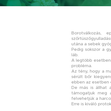
Borotválkozás, e
szőrtüszőgyulladás
utána a sebek gyóg
Pedig sokszor a gy
láb.
A legtöbb esetben 
probléma.
Az tény, hogy a mag
sérült bőr kiegyen
ebben az esetben e
De más is állhat 
támogatjuk meg a
felvehetjük a harco
Erre is kiváló proto