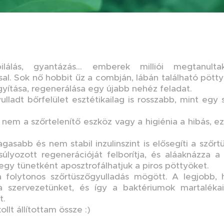
pilálás, gyantázás... emberek milliói megtanul
sal. Sok nő hobbit űz a combján, lábán található pöt
yítása, regenerálása egy újabb nehéz feladat.
ulladt bőrfelület esztétikailag is rosszabb, mint egy
nem a szőrtelenítő eszköz vagy a higiénia a hibás, 
asabb és nem stabil inzulinszint is elősegíti a szőrt
súlyozott regenerációját felborítja, és aláaknázza a
gy tünetként aposztrofálhatjuk a piros pöttyöket.
a folytonos szőrtüszőgyulladás mögött. A legjobb, 
 szervezetünket, és így a baktériumok martalékai
t.
kollt állítottam össze :)