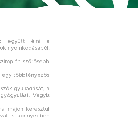
tak együtt élni a
työk nyomkodásából,
 szimplán szőrösebb
ez egy többtényezős
üszők gyulladását, a
 gyógyulást. Vagyis
ha májon keresztül
val is könnyebben