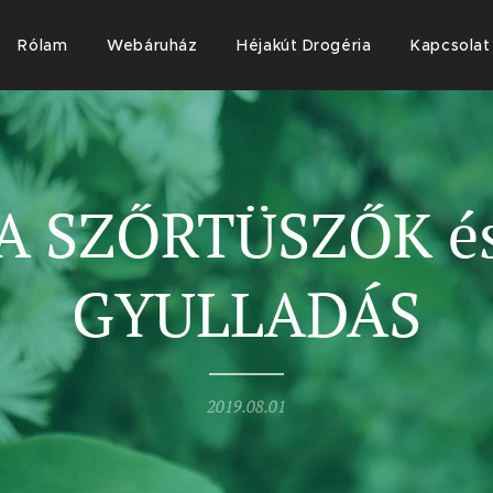
Rólam
Webáruház
Héjakút Drogéria
Kapcsolat
A SZŐRTÜSZŐK é
GYULLADÁS
2019.08.01