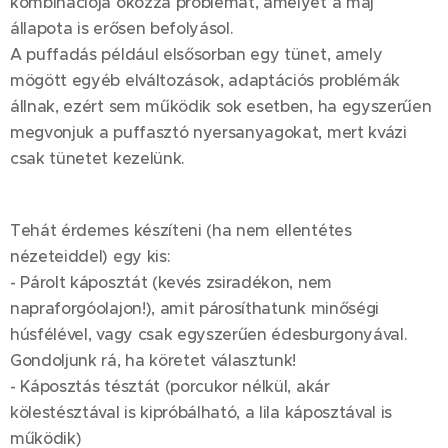
kombinációja okozza problémát, amelyet a máj
állapota is erősen befolyásol.
A puffadás például elsősorban egy tünet, amely
mögött egyéb elváltozások, adaptációs problémák
állnak, ezért sem működik sok esetben, ha egyszerűen
megvonjuk a puffasztó nyersanyagokat, mert kvázi
csak tünetet kezelünk.
Tehát érdemes készíteni (ha nem ellentétes
nézeteiddel) egy kis:
- Párolt káposztát (kevés zsiradékon, nem
napraforgóolajon!), amit párosíthatunk minőségi
húsfélével, vagy csak egyszerűen édesburgonyával.
Gondoljunk rá, ha köretet választunk!
- Káposztás tésztát (porcukor nélkül, akár
kölestésztával is kipróbálható, a lila káposztával is
működik)