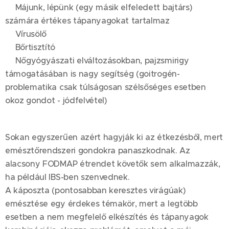
💚Májunk, lépünk (egy másik elfeledett bajtárs)
számára értékes tápanyagokat tartalmaz
💚Vírusölő
💚Bőrtisztító
💚Nőgyógyászati elváltozásokban, pajzsmirigy
támogatásában is nagy segítség (goitrogén-
problematika csak túlságosan szélsőséges esetben
okoz gondot - jódfelvétel)
Sokan egyszerűen azért hagyják ki az étkezésből, mert
emésztőrendszeri gondokra panaszkodnak. Az
alacsony FODMAP étrendet követők sem alkalmazzák,
ha például IBS-ben szenvednek.
A káposzta (pontosabban keresztes virágúak)
emésztése egy érdekes témakör, mert a legtöbb
esetben a nem megfelelő elkészítés és tápanyagok