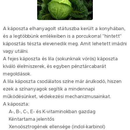
A káposzta elhanyagolt státuszba került a konyhában,
és a legtöbbünk emlékeiben is a porcukorral "hintett"
káposztás tészta elevenedik meg. Amit lehetett imádni
vagy utálni.
A fejes káposzta és lila (sokunknak vörös) káposzta
kiváló élelmiszerek, és egyben pénztárcabarát
megoldások.
A lila káposzta csodálatos színe már árulkodó, hiszen
ezek a színanyagok segítik a mindennapi
működésünket, védekezési mechanizmusainkat.
A káposzta:
💚A-, B-, C-, E- és K-vitaminokban gazdag
💚Kéntartama jelentős
💚Xenoösztrogének ellensége (indol-karbinol)