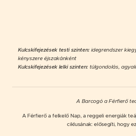
Kulcskifejezések testi szinten:
idegrendszer kiegy
kényszere éjszakánként
Kulcskifejezések lelki szinten:
túlgondolás, agyalá
A Barcogó a Férfierő te
A Férfierő a felkelő Nap, a reggeli energiák t
ciklusának: elősegíti, hogy ez