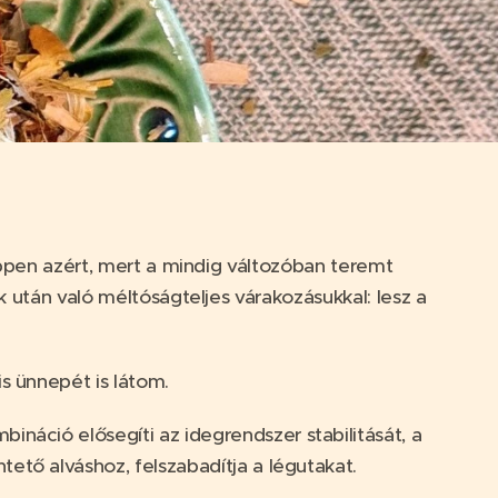
éppen azért, mert a mindig változóban teremt
 után való méltóságteljes várakozásukkal: lesz a
is ünnepét is látom.
bináció elősegíti az idegrendszer stabilitását, a
ntető alváshoz, felszabadítja a légutakat.