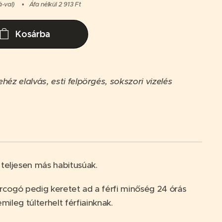
á-val)
Áfa nélkül 2 913 Ft
Kosárba
éz elalvás, esti felpörgés, sokszori vizelés
 teljesen más habitusúak.
arcogó pedig keretet ad a férfi minőség 24 órás
emileg túlterhelt férfiainknak.