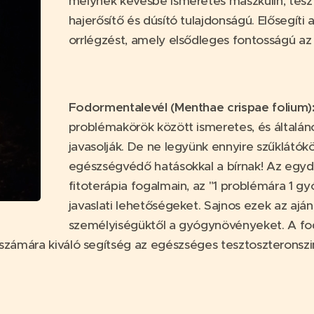
melynek kevésbé ismeretes maszkulin, teszt
hajerősítő és dúsító tulajdonságú. Elősegíti 
orrlégzést, amely elsődleges fontosságú az
Fodormentalevél (Menthae crispae folium)
problémakörök között ismeretes, és általá
javasolják. De ne legyünk ennyire szűklátó
egészségvédő hatásokkal a bírnak! Az egyd
fitoterápia fogalmain, az "1 problémára 1 g
javaslati lehetőségeket. Sajnos ezek az ajá
személyiségüktől a gyógynövényeket. A f
k számára kiváló segítség az egészséges tesztoszterons