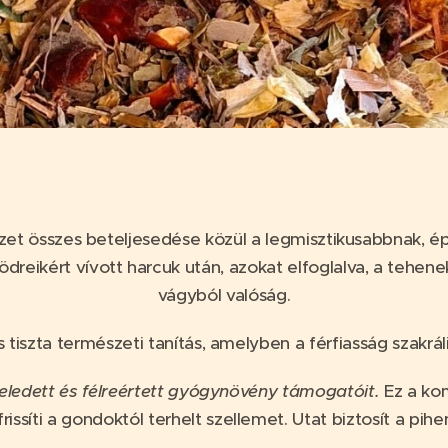
szet összes beteljesedése közül a legmisztikusabbnak, 
reikért vívott harcuk után, azokat elfoglalva, a tehenek
vágyból valóság.
 tiszta természeti tanítás, amelyben a férfiasság szakrál
eledett és félreértett gyógynövény támogatóit.
Ez a kom
ssíti a gondoktól terhelt szellemet. Utat biztosít a pihe