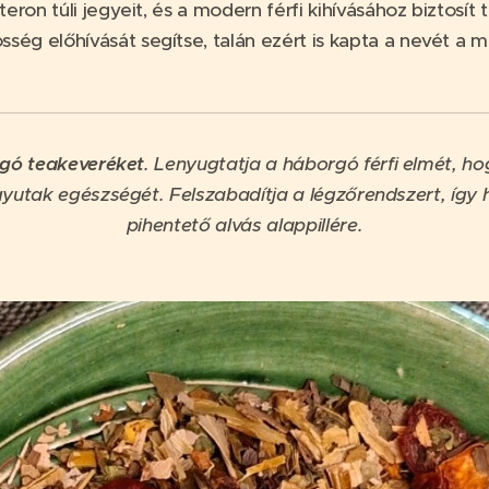
eron túli jegyeit, és a modern férfi kihívásához biztosí
g előhívását segítse, talán ezért is kapta a nevét a m
gó teakeveréket
. Lenyugtatja a háborgó férfi elmét, ho
gyutak egészségét. Felszabadítja a légzőrendszert, így 
pihentető alvás alappillére.