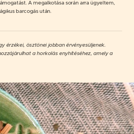
t támogatást. A megalkotása során arra ügyeltem,
ágikus barcogás után.
gy érzékei, ösztönei jobban érvényesüljenek.
hozzájárulhat a horkolás enyhítéséhez, amely a