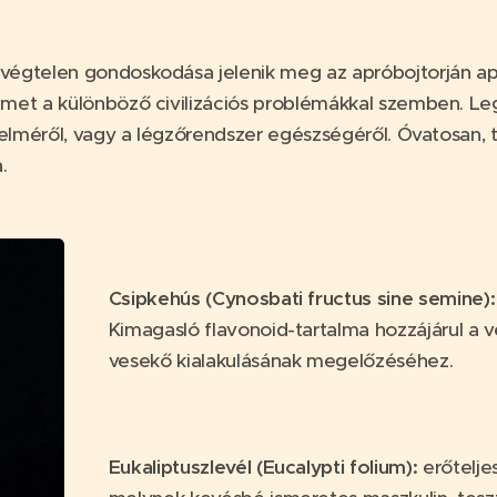
végtelen gondoskodása jelenik meg az apróbojtorján a
lmet a különböző civilizációs problémákkal szemben. Le
delméről, vagy a légzőrendszer egészségéről. Óvatosan, t
.
Csipkehús (Cynosbati fructus sine semine)
Kimagasló flavonoid-tartalma hozzájárul a
vesekő kialakulásának megelőzéséhez.
Eukaliptuszlevél (Eucalypti folium):
erőtelje