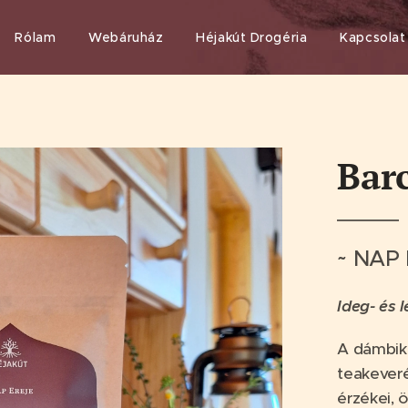
Rólam
Webáruház
Héjakút Drogéria
Kapcsolat
Bar
~ NAP 
Ideg- és
A dámbiká
teakeveré
érzékei, 