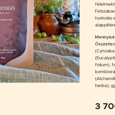
félelmekt
Felszabad
horkolás 
alappillé
Mennyisé
Összete
(Cynosbat
(Eucalypt
folium), 
komlóvirá
(Alchemil
herba), g
3 7