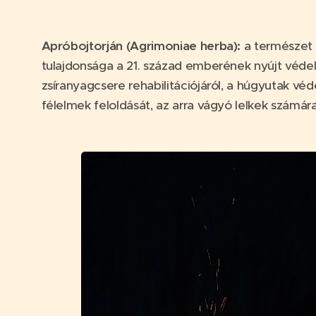
Apróbojtorján (Agrimoniae herba):
a természet 
tulajdonsága a 21. század emberének nyújt véde
zsíranyagcsere rehabilitációjáról, a húgyutak vé
félelmek feloldását, az arra vágyó lelkek számára