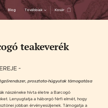
Blog
Továbbiak
Kosár
cogó teakeverék
EREJE ~
 légzőrendszer, prosztata-húgyutak támogatása
k nászéneke hívta életre a Barcogó
ket. Lenyugtatja a háborgó férfi elmét, hogy
ösztönei jobban érvényesüljenek. Támogatja a