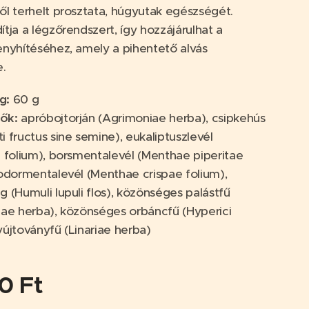
ől terhelt prosztata, húgyutak egészségét.
ítja a légzőrendszert, így hozzájárulhat a
enyhítéséhez, amely a pihentető alvás
re.
g
:
60 g
vők
:
apróbojtorján (Agrimoniae herba), csipkehús
i fructus sine semine), eukaliptuszlevél
i folium), borsmentalevél (Menthae piperitae
fodormentalevél (Menthae crispae folium),
g (Humuli lupuli flos), közönséges palástfű
lae herba), közönséges orbáncfű (Hyperici
yújtoványfű (Linariae herba)
00
Ft