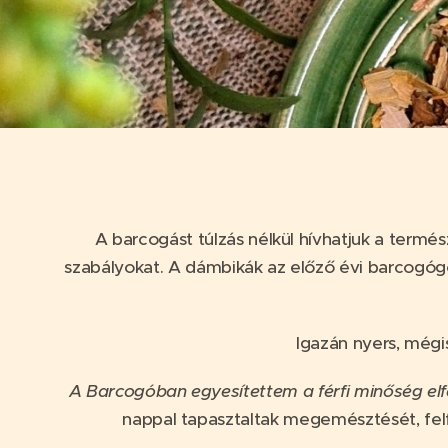
A barcogást túlzás nélkül hívhatjuk a termé
szabályokat. A dámbikák az előző évi barcogógöd
Igazán nyers, mégis
A Barcogóban egyesítettem a férfi minőség elf
nappal tapasztaltak megemésztését, felfri