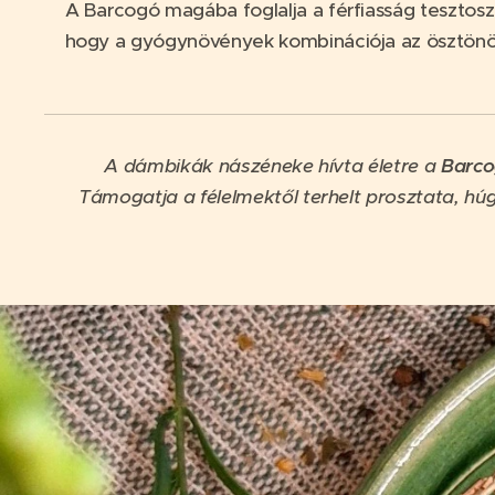
A Barcogó magába foglalja a férfiasság tesztoszt
hogy a gyógynövények kombinációja az ösztönössé
A dámbikák nászéneke hívta életre a
Barco
Támogatja a félelmektől terhelt prosztata, hú