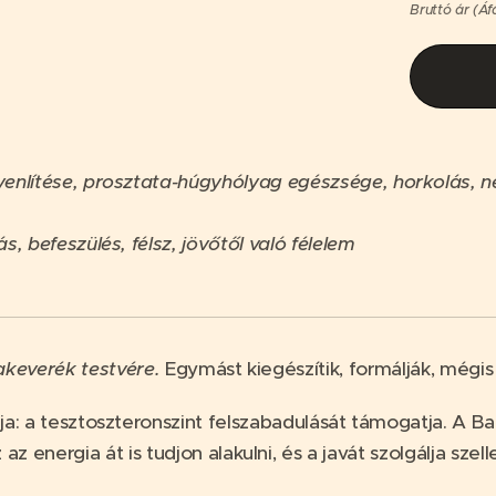
Bruttó ár (Áf
enlítése, prosztata-húgyhólyag egészsége, horkolás, neh
s, befeszülés, félsz, jövőtől való félelem
akeverék testvére.
Egymást kiegészítik, formálják, mégis
eája: a tesztoszteronszint felszabadulását támogatja. A B
 az energia át is tudjon alakulni, és a javát szolgálja szell