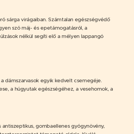
pró sárga virágaiban. Számtalan egészségvédő
gyen szó máj- és epetámogatásról, a
úlzások nélkül segíti elő a mélyen lappangó
:
a dámszarvasok egyik kedvelt csemegéje.
 vese, a húgyutak egészségéhez, a vesehomok, a
s antiszeptikus, gombaellenes gyógynövény,