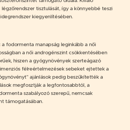
oszteronszintet támogató oldala. Kiváló
a légzőrendszer tisztulását, így a könnyebbé teszi
 idegrendszer kiegyenlítésében.
:
a fodormenta manapság leginkább a női
nosságban a női androgénszint csökkentésében
körűek, hiszen a gyógynövények szerteágazó
imenziós félreértelmezések sebeket ejtettek a
yógynövényt" ajánlások pedig beszűkítették a
nlások megfosztják a legfontosabbtól, a
odormenta szabályozó szerepű, nemcsak
zint támogatásában.