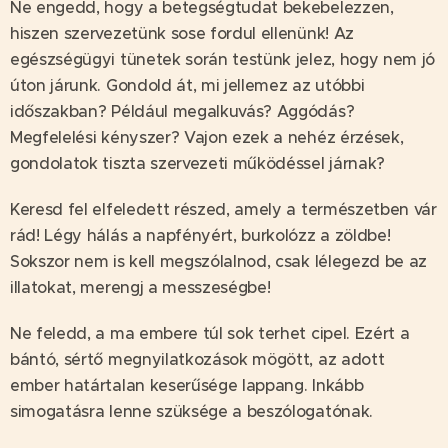
Ne engedd, hogy a betegségtudat bekebelezzen,
hiszen szervezetünk sose fordul ellenünk! Az
egészségügyi tünetek során testünk jelez, hogy nem jó
úton járunk. Gondold át, mi jellemez az utóbbi
időszakban? Például megalkuvás? Aggódás?
Megfelelési kényszer? Vajon ezek a nehéz érzések,
gondolatok tiszta szervezeti működéssel járnak?
Keresd fel elfeledett részed, amely a természetben vár
rád! Légy hálás a napfényért, burkolózz a zöldbe!
Sokszor nem is kell megszólalnod, csak lélegezd be az
illatokat, merengj a messzeségbe!
Ne feledd, a ma embere túl sok terhet cipel. Ezért a
bántó, sértő megnyilatkozások mögött, az adott
ember határtalan keserűsége lappang. Inkább
simogatásra lenne szüksége a beszólogatónak.