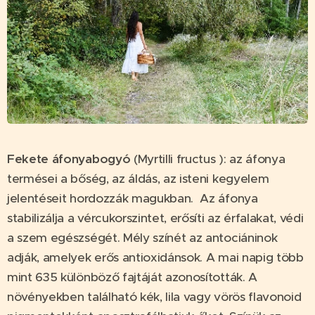
Fekete áfonyabogyó
(Myrtilli fructus ): az áfonya
termései a bőség, az áldás, az isteni kegyelem
jelentéseit hordozzák magukban. Az áfonya
stabilizálja a vércukorszintet, erősíti az érfalakat, védi
a szem egészségét. Mély színét az antociáninok
adják, amelyek erős antioxidánsok. A mai napig több
mint 635 különböző fajtáját azonosították. A
növényekben található kék, lila vagy vörös flavonoid