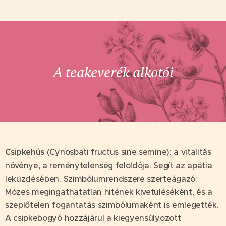
A teakeverék alkotói
Csipkehús
(Cynosbati fructus sine semine): a vitalitás
növénye, a reménytelenség feloldója. Segít az apátia
leküzdésében. Szimbólumrendszere szerteágazó:
Mózes megingathatatlan hitének kivetüléséként, és a
szeplőtelen fogantatás szimbólumaként is emlegették.
A csipkebogyó hozzájárul a kiegyensúlyozott