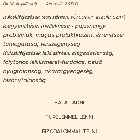
Bruttó ár (Áfá-val)
Áfa nélkül 2 913 Ft
vércukor-inzulinszint
Kulcskifejezések testi szinten:
kiegyenlítése, mellékvese - pajzsmirigy
problémák, magas prolaktinszint, érrendszer
támogatása, vérszegénység
elégedetlenség,
Kulcskifejezések lelki szinten:
folytonos lelkiismeret-furdalás, belső
nyugtalanság, akaratgyengeség,
bizonytalanság
HÁLÁT ADNI,
TÜRELEMMEL LENNI,
BIZODALOMMAL TELNI.