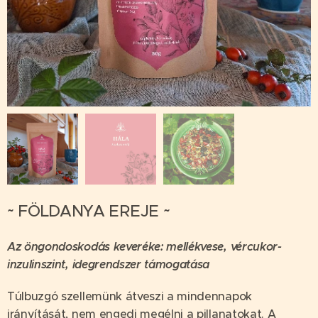
~ FÖLDANYA EREJE ~
Az öngondoskodás keveréke
: mellékvese, vércukor-
inzulinszint, idegrendszer támogatása
Túlbuzgó szellemünk átveszi a mindennapok
irányítását, nem engedi megélni a pillanatokat. A