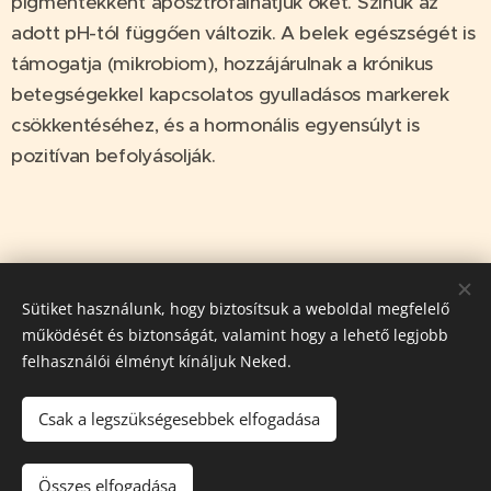
pigmentekként aposztrofálhatjuk őket. Színük az
adott pH-tól függően változik. A belek egészségét is
támogatja (mikrobiom), hozzájárulnak a krónikus
betegségekkel kapcsolatos gyulladásos markerek
csökkentéséhez, és a hormonális egyensúlyt is
pozitívan befolyásolják.
Hársvirág
(Tiliae flos): lelki virágzás, szerelem, jólét,
béke...mindig is mámorító jelentésekkel ruházták fel a
Sütiket használunk, hogy biztosítsuk a weboldal megfelelő
bódító illatú hársfát. Kiváló flavonoidforrás, a benne
működését és biztonságát, valamint hogy a lehető legjobb
található kvercetin számos gyulladásos egészségügyi
felhasználói élményt kínáljuk Neked.
probléma kezelésénél hasznunkra válhat. Ideértve a
szívbetegségeket, az érrendszeri problémákat, az
Csak a legszükségesebbek elfogadása
allergiákat, a fertőzéseket, a krónikus fáradtságot és
az autoimmun rendellenességekkel kapcsolatos
Kosárba
Összes elfogadása