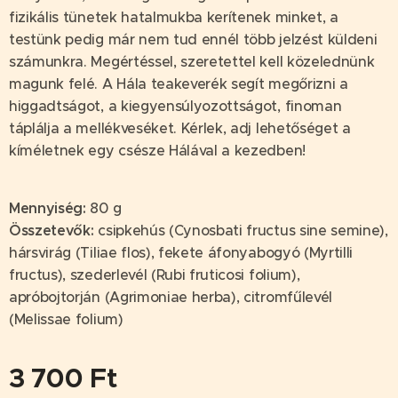
fizikális tünetek hatalmukba kerítenek minket, a
testünk pedig már nem tud ennél több jelzést küldeni
számunkra. Megértéssel, szeretettel kell közelednünk
magunk felé. A Hála teakeverék segít megőrizni a
higgadtságot, a kiegyensúlyozottságot, finoman
táplálja a mellékveséket. Kérlek, adj lehetőséget a
kíméletnek egy csésze Hálával a kezedben!
Mennyiség
:
80 g
Összetevők
:
csipkehús (Cynosbati fructus sine semine),
hársvirág (Tiliae flos), fekete áfonyabogyó (Myrtilli
fructus), szederlevél (Rubi fruticosi folium),
apróbojtorján (Agrimoniae herba), citromfűlevél
(Melissae folium)
3 700
Ft