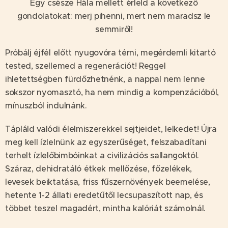
Egy csésze Hála mellett érleld a következő
gondolatokat: merj pihenni, mert nem maradsz le
semmiről!
Próbálj éjfél előtt nyugovóra térni, megérdemli kitartó
tested, szellemed a regenerációt! Reggel
ihletettségben fürdőzhetnénk, a nappal nem lenne
sokszor nyomasztó, ha nem mindig a kompenzációból,
mínuszból indulnánk.
Tápláld valódi élelmiszerekkel sejtjeidet, lelkedet! Újra
meg kell ízlelnünk az egyszerűséget, felszabadítani
terhelt ízlelőbimbóinkat a civilizációs sallangoktól.
Száraz, dehidratáló étkek mellőzése, főzelékek,
levesek beiktatása, friss fűszernövények beemelése,
hetente 1-2 állati eredetűtől lecsupaszított nap, és
többet teszel magadért, mintha kalóriát számolnál.