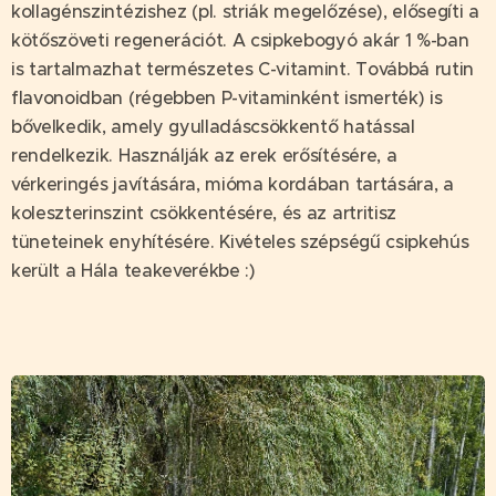
kollagénszintézishez (pl. striák megelőzése), elősegíti a
kötőszöveti regenerációt. A csipkebogyó akár 1 %-ban
is tartalmazhat természetes C-vitamint. Továbbá rutin
flavonoidban (régebben P-vitaminként ismerték) is
bővelkedik, amely gyulladáscsökkentő hatással
rendelkezik. Használják az erek erősítésére, a
vérkeringés javítására, mióma kordában tartására, a
koleszterinszint csökkentésére, és az artritisz
tüneteinek enyhítésére. Kivételes szépségű csipkehús
került a Hála teakeverékbe :)