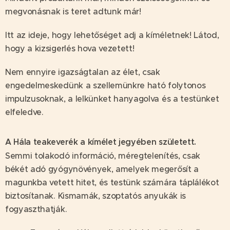
megvonásnak is teret adtunk már!
Itt az ideje, hogy lehetőséget adj a kíméletnek! Látod,
hogy a kizsigerlés hova vezetett!
Nem ennyire igazságtalan az élet, csak
engedelmeskedünk a szellemünkre ható folytonos
impulzusoknak, a lelkünket hanyagolva és a testünket
elfeledve.
A Hála teakeverék a kímélet jegyében született.
Semmi tolakodó információ, méregtelenítés, csak
békét adó gyógynövények, amelyek megerősít a
magunkba vetett hitet, és testünk számára táplálékot
biztosítanak. Kismamák, szoptatós anyukák is
fogyaszthatják.