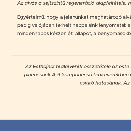
Az alvás a sejtszintű regeneráció alapfeltétele, 
Egyértelmű, hogy a jelenünket meghatározó alvás
pedig valójában terhelt nappalaink lenyomatai: a
mindennapos készenléti állapot, a benyomásokba
Az
Esthajnal teakeverék
összetétele az este
pihenésnek.A 9 komponensú teakeverékben a
csitító hatásának. Az 