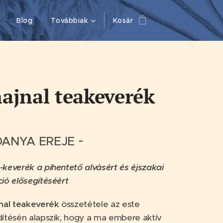
Blog
Továbbiak
Kosár
hajnal teakeverék
DANYA EREJE ~
keverék a pihentető alvásért és éjszakai
ió elősegítéséért
nal teakeverék
összetétele az este
ítésén alapszik, hogy a ma embere aktív