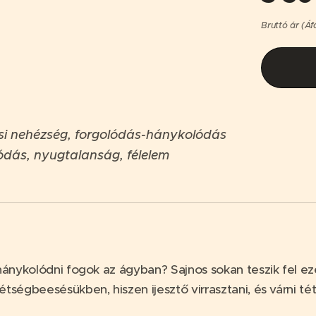
Bruttó ár (Áf
ási nehézség, forgolódás-hánykolódás
ódás, nyugtalanság, félelem
 hánykolódni fogok az ágyban? Sajnos sokan teszik fel e
ségbeesésükben, hiszen ijesztő virrasztani, és várni tét