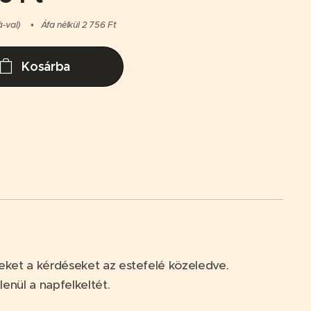
á-val)
Áfa nélkül 2 756 Ft
Kosárba
zeket a kérdéseket az estefelé közeledve.
lenül a napfelkeltét.