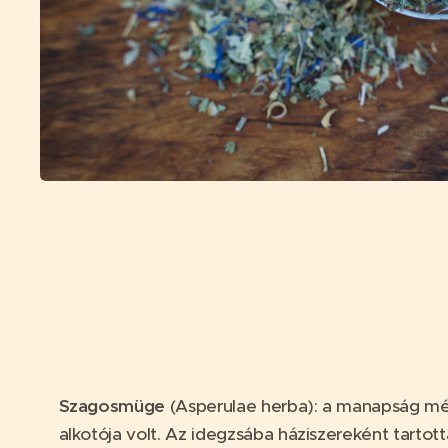
Szagosmüge
(Asperulae herba): a manapság mélt
alkotója volt. Az idegzsába háziszereként tartot