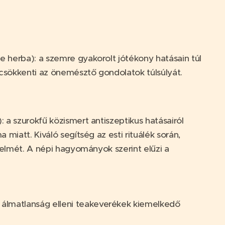
e herba): a szemre gyakorolt jótékony hatásain túl
csökkenti az önemésztő gondolatok túlsúlyát.
: a szurokfű közismert antiszeptikus hatásairól
a miatt. Kiváló segítség az esti rituálék során,
lt elmét. A népi hagyományok szerint elűzi a
i álmatlanság elleni teakeverékek kiemelkedő