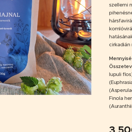
szellemi 
pihenésn
hársfavi
komlóvirá
hatásának
cirkadián
Mennyisé
Összete
lupuli flo
(Euphrasi
(Asperula
Finola her
(Auranthii
3 5