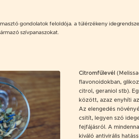
yomasztó gondolatok feloldója. a túlérzékeny idegrendsze
származó szívpanaszokat.
Citromfűlevél
(Melissa
flavonoidokban, glikoz
citrol, geraniol stb). 
között, azaz enyhíti a
Az elengedés növényén
csitít, legyen szó ide
fejfájásról. A mindenn
kiváló antivirális hatás