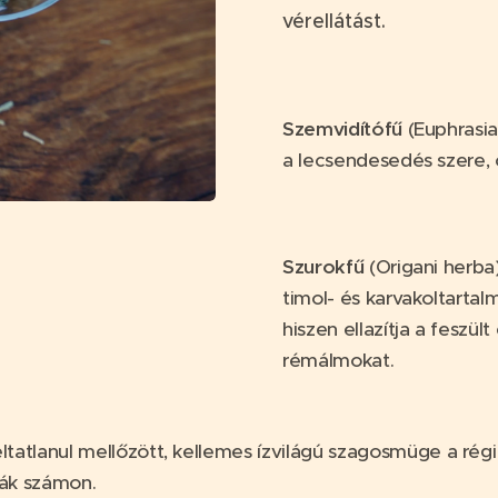
vérellátást.
Szemvidítófű
(Euphrasia
a lecsendesedés szere, 
Szurokfű
(Origani herba)
timol- és karvakoltartalm
hiszen ellazítja a feszü
rémálmokat.
atlanul mellőzött, kellemes ízvilágú szagosmüge a rég
ták számon.