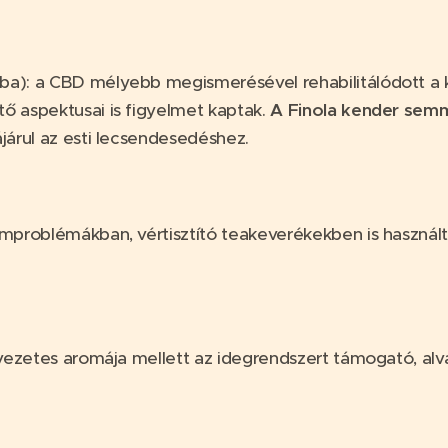
erba): a CBD mélyebb megismerésével rehabilitálódott a 
tő aspektusai is figyelmet kaptak.
A Finola kender semm
ájárul az esti lecsendesedéshez.
zemproblémákban, vértisztító teakeverékekben is használ
 élvezetes aromája mellett az idegrendszert támogató, al