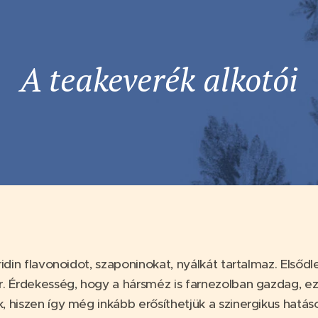
A teakeverék alkotói
peridin flavonoidot, szaponinokat, nyálkát tartalmaz. Első
ír. Érdekesség, hogy a hársméz is farnezolban gazdag, ezé
k, hiszen így még inkább erősíthetjük a szinergikus hatás