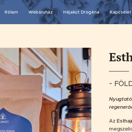
Rólam
Webáruház
Héjakút Drogéria
Kapcsolat
Est
~ FÖL
Nyugtató-
regenerác
Az
Esthaj
megszelíd