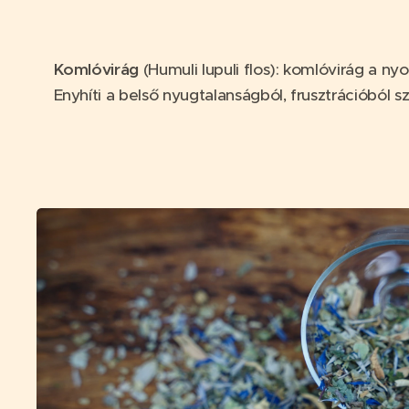
Komlóvirág
(Humuli lupuli flos): komlóvirág a n
Enyhíti a belső nyugtalanságból, frusztrációból 