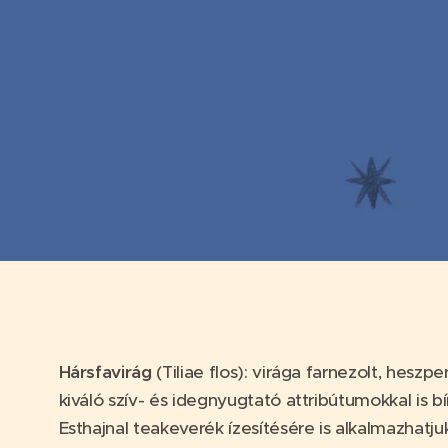
Hársfavirág
(Tiliae flos): virága farnezolt, hesz
kiváló szív- és idegnyugtató attribútumokkal is b
Esthajnal teakeverék ízesítésére is alkalmazhatju