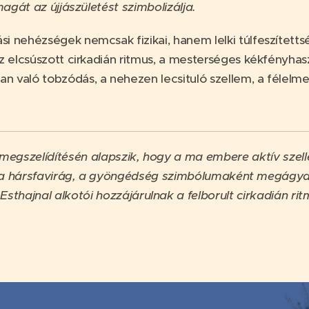
magát az újjászületést szimbolizálja.
i nehézségek nemcsak fizikai, hanem lelki túlfeszített
z elcsúszott cirkadián ritmus, a mesterséges kékfényhas
n való tobzódás, a nehezen lecsituló szellem, a félelme
 megszelídítésén alapszik, hogy a ma embere aktív szel
 hársfavirág, a gyöngédség szimbólumaként megágyaz 
Esthajnal alkotói hozzájárulnak a felborult cirkadián ri