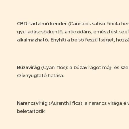
CBD-tartalmú kender
(Cannabis sativa Finola h
gyulladáscsökkentő, antioxidáns, emésztést segí
alkalmazható.
Enyhíti a belső feszültséget, hozz
Búzavirág
(Cyani flos): a búzavirágot máj- és s
szívnyugtató hatása.
Narancsvirág
(Auranthii flos): a narancs virága
beletartozik.