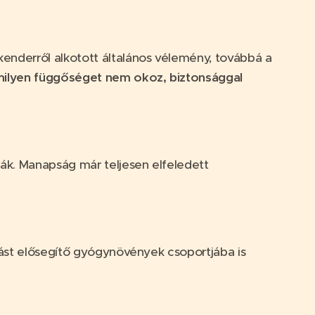
kenderről alkotott általános vélemény, továbbá a
ilyen függőséget nem okoz, biztonsággal
ták. Manapság már teljesen elfeledett
vást elősegítő gyógynövények csoportjába is