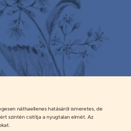
dlegesen náthaellenes hatásáról ismeretes, de
rt szintén csitítja a nyugtalan elmét. Az
okat.