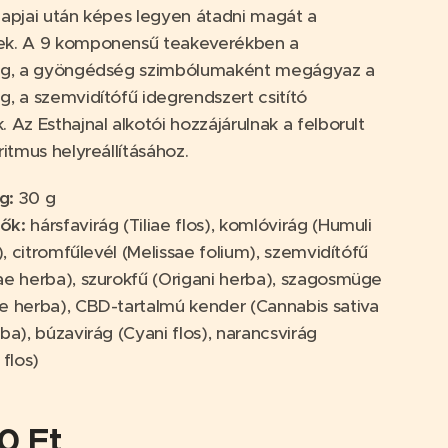
napjai után képes legyen átadni magát a
ek. A 9 komponensű teakeverékben a
rág, a gyöngédség szimbólumaként megágyaz a
g, a szemvidítófű idegrendszert csitító
. Az Esthajnal alkotói hozzájárulnak a felborult
 ritmus helyreállításához.
g
:
30 g
vők
:
hársfavirág (Tiliae flos), komlóvirág (Humuli
s), citromfűlevél (Melissae folium), szemvidítófű
ae herba), szurokfű (Origani herba), szagosmüge
e herba), CBD-tartalmú kender (Cannabis sativa
ba), búzavirág (Cyani flos), narancsvirág
 flos)
00
Ft