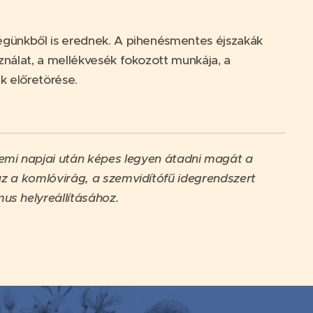
ségünkből is erednek. A pihenésmentes éjszakák
ználat, a mellékvesék fokozott munkája, a
k előretörése.
lemi napjai után képes legyen átadni magát a
a komlóvirág, a szemvidítófű idegrendszert
tmus helyreállításához.