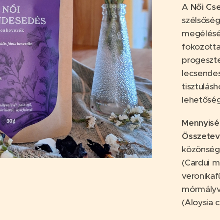
A
Női Cs
szélsősége
megélését
fokozotta
progeszte
lecsendes
tisztulás
lehetősé
Mennyisé
Összete
közönsége
(Cardui ma
veronikaf
mórmályva
(Aloysia c