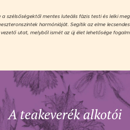
szélsőségektől mentes luteális fázis testi és lelki meg
szteronszintek harmóniáját. Segítik az elme lecsendes
 vezető utat, melyből ismét az új élet lehetősége foga
A teakeverék alkotói