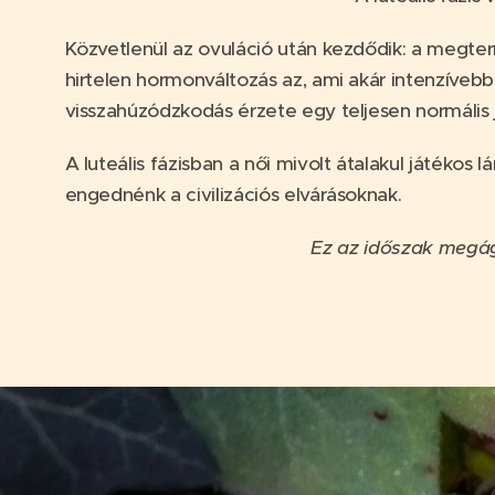
Közvetlenül az ovuláció után kezdődik: a megter
hirtelen hormonváltozás az, ami akár intenzíveb
visszahúzódzkodás érzete egy teljesen normális 
A luteális fázisban a női mivolt átalakul játék
engednénk a civilizációs elvárásoknak.
Ez az időszak megág