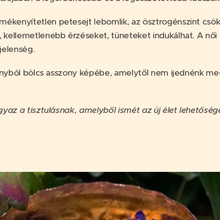
mékenyítetlen petesejt lebomlik, az ösztrogénszint csök
b, kellemetlenebb érzéseket, tüneteket indukálhat. A nő
jelenség.
os lányból bölcs asszony képébe, amelytől nem ijednénk m
yaz a tisztulásnak, amelyből ismét az új élet lehetősé