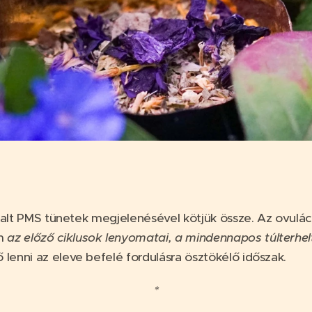
asztalt PMS tünetek megjelenésével kötjük össze. Az ovu
em
az előző ciklusok lenyomatai, a mindennapos túlterhe
 lenni az eleve befelé fordulásra ösztökélő időszak.
*