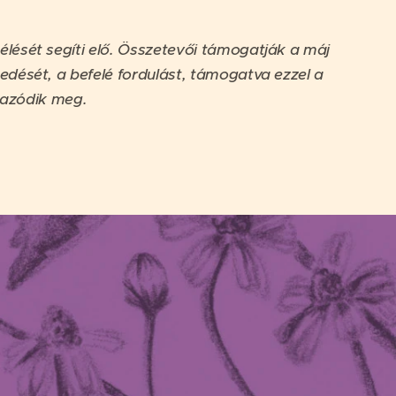
élését segíti elő. Összetevői támogatják a máj
edését, a befelé fordulást, támogatva ezzel a
lmazódik meg.