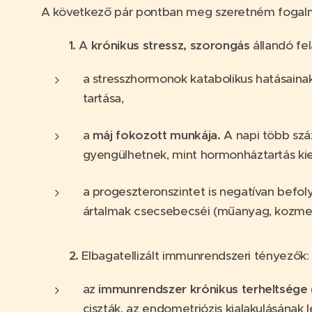
A következő pár pontban meg szeretném fogalm
1.
A
krónikus stressz, szorongás
állandó fe
a stresszhormonok katabolikus hatásainak,
tartása,
a
máj fokozott munkája.
A napi több száz
gyengülhetnek, mint hormonháztartás kie
a progeszteronszintet is negatívan befoly
ártalmak csecsebecséi (műanyag, kozmetik
2.
Elbagatellizált immunrendszeri tényezők:
az
immunrendszer krónikus terheltsége
ciszták, az endometriózis kialakulásának l