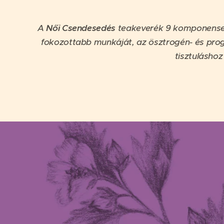
A
Női Csendesedés
teakeverék 9 komponense a 
fokozottabb munkáját, az ösztrogén- és proge
tisztuláshoz