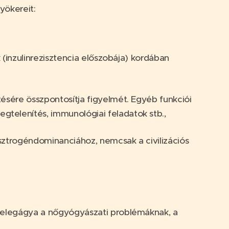
ökereit:
k (inzulinrezisztencia előszobája) kordában
tésére összpontosítja figyelmét. Egyéb funkciói
gtelenítés, immunológiai feladatok stb.,
 ösztrogéndominanciához, nemcsak a civilizációs
s melegágya a nőgyógyászati problémáknak, a