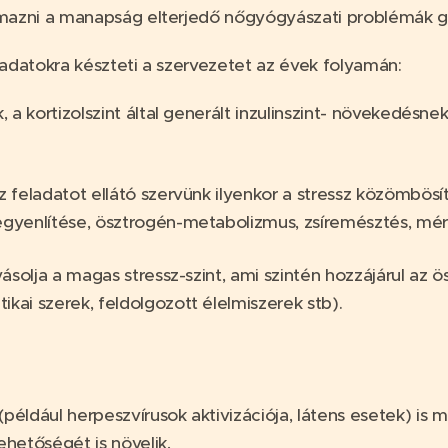
azni a manapság elterjedő nőgyógyászati problémák gy
ladatokra készteti a szervezetet az évek folyamán:
 a kortizolszint által generált inzulinszint- növekedésne
 feladatot ellátó szervünk ilyenkor a stressz közömbösí
gyenlítése, ösztrogén-metabolizmus, zsíremésztés, mére
ásolja a magas stressz-szint, ami szintén hozzájárul az
ai szerek, feldolgozott élelmiszerek stb).
(például herpeszvírusok aktivizációja, látens esetek) i
ehetőségét is növelik,