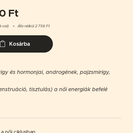
00
Ft
á-val)
Áfa nélkül 2 756 Ft
Kosárba
rigy és hormonjai, androgének, pajzsmirigy,
struáció, tisztulás) a női energiák befelé
a női ciklusban.