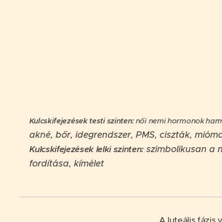
Kulcskifejezések testi szinten:
női nemi hormonok har
akné, bőr,
idegrendszer, PMS, ciszták, mióma
Kulcskifejezések lelki szinten:
szimbolikusan a n
fordítása, kímélet
A luteális fázi