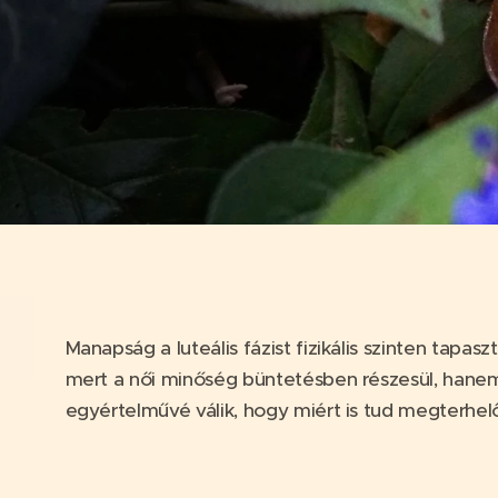
Manapság a luteális fázist fizikális szinten tap
mert a női minőség büntetésben részesül, han
egyértelművé válik, hogy miért is tud megterhelő