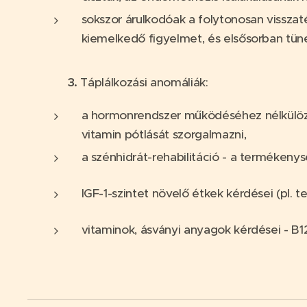
sokszor árulkodóak a folytonosan visszat
kiemelkedő figyelmet, és elsősorban tüne
3.
Táplálkozási anomáliák:
a hormonrendszer működéséhez nélkülö
vitamin pótlását szorgalmazni,
a szénhidrát-rehabilitáció - a termékeny
IGF-1-szintet növelő étkek kérdései (pl. 
vitaminok, ásványi anyagok kérdései - B12,