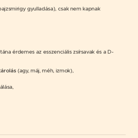
 pajzsmirigy gyulladása), csak nem kapnak
 utána érdemes az esszenciális zsírsavak és a D-
tárolás
(agy, máj, méh, izmok),
álása,