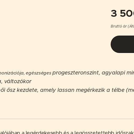
3 5
Bruttó ár (Áf
progeszteronszint, agyalapi mi
monizációja, egészséges
, változókor
ői ősz kezdete, amely lassan megérkezik a télbe (men
s valójában a legérdekesebb és a legösszetettebb időszak 