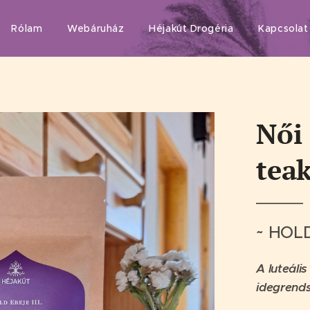
Rólam
Webáruház
Héjakút Drogéria
Kapcsolat
Női
tea
~ HOLD
A luteális
idegrend