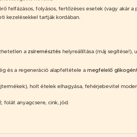
érő felfázásos, folyásos, fertőzéses esetek (vagy akár a
ti kezelésekkel tartják kordában.
zhetetlen a
zsíremésztés
helyreállítása (máj segítése!),
ség és a regeneráció alapfeltétele a
megfelelő glikogén
tejtermékek), holt ételek elhagyása, fehérjebevitel moder
 folát anyagcsere, cink, jód.