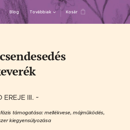
Blog
Továbbiak
Kosár
 csendesedés
keverék
 EREJE III. ~
 fázis
támogatása:
mellékvese, májműködés,
szer kiegyensúlyozása