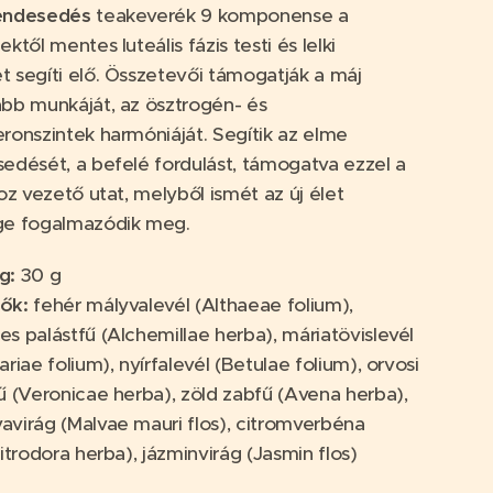
endesedés
teakeverék 9 komponense a
ktől mentes luteális fázis testi és lelki
 segíti elő. Összetevői támogatják a máj
bb munkáját, az ösztrogén- és
ronszintek harmóniáját. Segítik az elme
edését, a befelé fordulást, támogatva ezzel a
hoz vezető utat, melyből ismét az új élet
ge fogalmazódik meg.
g
:
30 g
vők
:
fehér mályvalevél (Althaeae folium),
s palástfű (Alchemillae herba), máriatövislevél
riae folium), nyírfalevél (Betulae folium), orvosi
ű (Veronicae herba), zöld zabfű (Avena herba),
virág (Malvae mauri flos), citromverbéna
itrodora herba), jázminvirág (Jasmin flos)