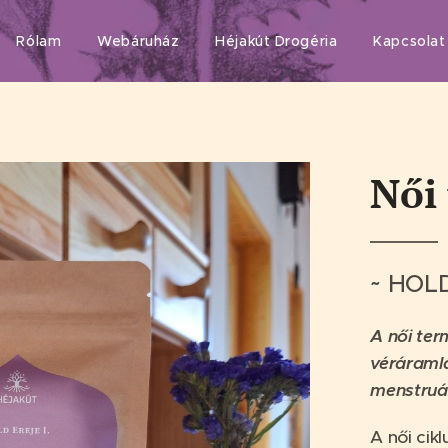
Rólam
Webáruház
Héjakút Drogéria
Kapcsolat
Női 
~ HOLD
A női ter
véráraml
menstruá
A női cik