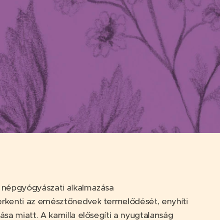
n népgyógyászati alkalmazása
serkenti az emésztőnedvek termelődését, enyhíti
ása miatt. A kamilla elősegíti a nyugtalanság