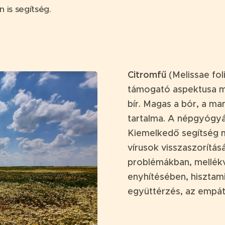
n is segítség.
Citromfű
(Melissae fol
támogató aspektusa me
bír. Magas a bór, a ma
tartalma. A népgyógyász
Kiemelkedő segítség m
vírusok visszaszorítás
problémákban, mellék
enyhítésében, hisztam
együttérzés, az empáti