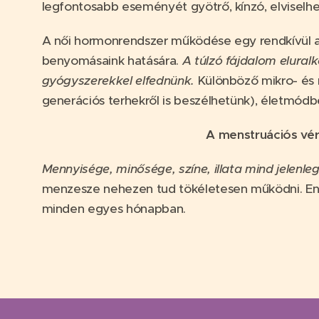
legfontosabb eseményét gyötrő, kínzó, elviselh
A női hormonrendszer működése egy rendkívül apr
benyomásaink hatására.
A túlzó fájdalom elural
gyógyszerekkel elfednünk.
Különböző mikro- és ma
generációs terhekről is beszélhetünk), életmódbe
A menstruációs vér
Mennyisége, minősége, színe, illata mind jelenle
menzesze nehezen tud tökéletesen működni. Enn
minden egyes hónapban.