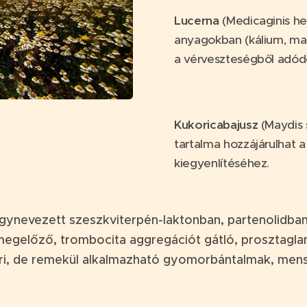
Lucerna
(Medicaginis he
anyagokban (kálium, mag
a vérveszteségből adód
Kukoricabajusz
(Maydis 
tartalma hozzájárulhat a
kiegyenlítéséhez.
: úgynevezett szeszkviterpén-laktonban, partenoli
atmegelőző, trombocita aggregációt gátló, prosztagla
meri, de remekül alkalmazható gyomorbántalmak, mens