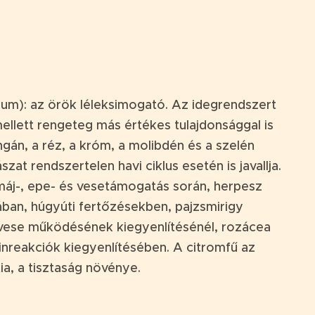
ium): az örök léleksimogató. Az idegrendszert
llett rengeteg más értékes tulajdonsággal is
ngán, a réz, a króm, a molibdén és a szelén
at rendszertelen havi ciklus esetén is javallja.
áj-, epe- és vesetámogatás során, herpesz
ában, húgyúti fertőzésekben, pajzsmirigy
vese működésének kiegyenlítésénél, rozácea
inreakciók kiegyenlítésében. A citromfű az
a, a tisztaság növénye.