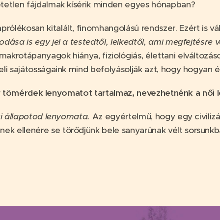
etetlen fájdalmak kísérik minden egyes hónapban?
ólékosan kitalált, finomhangolású rendszer. Ezért is vá
kodása is egy jel a testedtől, lelkedtől, ami megfejtés
krotápanyagok hiánya, fiziológiás, élettani elváltozások
li sajátosságaink mind befolyásolják azt, hogy hogyan él
 tömérdek lenyomatot tartalmaz, nevezhetnénk a női l
gi állapotod lenyomata.
Az egyértelmű, hogy egy civilizá
ek ellenére se törődjünk bele sanyarúnak vélt sorsunk