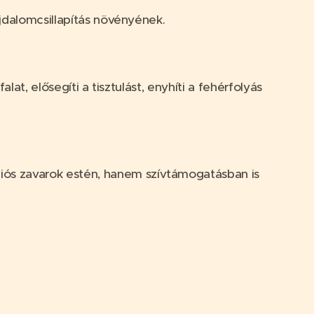
ájdalomcsillapítás növényének.
alat, elősegíti a tisztulást, enyhíti a fehérfolyás
iós zavarok estén, hanem szívtámogatásban is