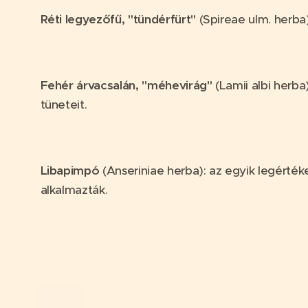
Réti legyezőfű, "tündérfürt"
(Spireae ulm. herba
Fehér árvacsalán, "méhevirág"
(Lamii albi herba)
tüneteit.
Libapimpó
(Anseriniae herba): az egyik legért
alkalmazták.