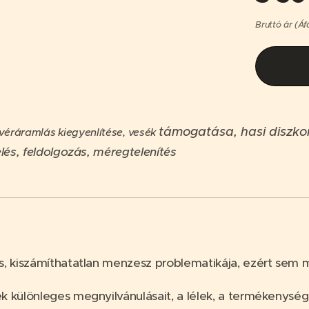
Bruttó ár (Áf
támogatása, hasi diszko
 véráramlás kiegyenlítése, vesék
és, feldolgozás, méregtelenítés
as, kiszámíthatatlan menzesz problematikája, ezért sem
 különleges megnyilvánulásait, a lélek, a termékenység 