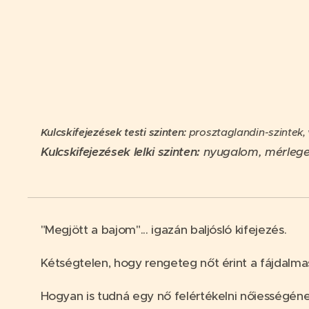
Kulcskifejezések testi szinten:
prosztaglandin-szintek,
Kulcskifejezések lelki szinten:
nyugalom, mérlegel
"Megjött a bajom"... igazán baljósló kifejezés.
Kétségtelen, hogy rengeteg nőt érint a fájdalm
Hogyan is tudná egy nő felértékelni nőiességének