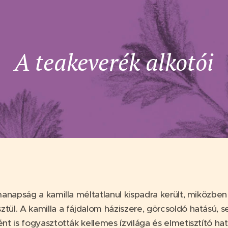
A teakeverék alkotói
manapság a kamilla méltatlanul kispadra került, miközbe
ül. A kamilla a fájdalom háziszere, görcsoldó hatású, 
t is fogyasztották kellemes ízvilága és elmetisztító hat