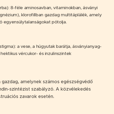
rba): 8-féle aminosavban, vitaminokban, ásványi
nézium), klorofillban gazdag multitáplálék, amely
ó egyensúlytalanságokat pótolja.
stigma): a vese, a húgyutak barátja, ásványianyag-
 hektikus vércukor- és inzulinszintek
dban gazdag, amelynek számos egészségvédő
ndin-szintézist szabályzó. A közvélekedés
truációs zavarok esetén.