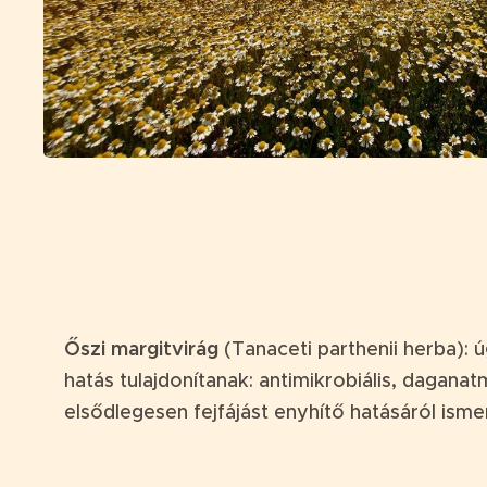
Őszi margitvirág
(Tanaceti parthenii herba)
hatás tulajdonítanak: antimikrobiális, dagan
elsődlegesen fejfájást enyhítő hatásáról is