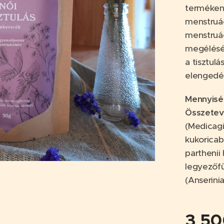
termékeny
menstruác
menstruác
megélését
a tisztul
elengedé
Mennyisé
Összete
(Medicagi
kukoricab
parthenii 
legyezőfű
(Anserini
3 5