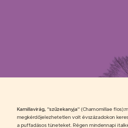
Kamillavirág, "szűzekanyja"
(Chamomillae flos):
megkérdőjelezhetetlen volt évszázadokon kereszt
a puffadásos tüneteket. Régen mindennapi italkén