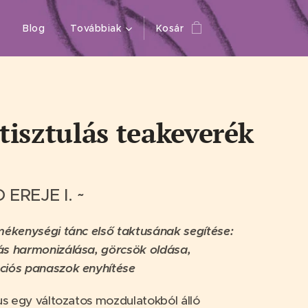
Blog
Továbbiak
Kosár
tisztulás teakeverék
 EREJE I. ~
mékenységi tánc első taktusának segítése:
ás harmonizálása, görcsök oldása,
ciós panaszok enyhítése
lus egy változatos mozdulatokból álló