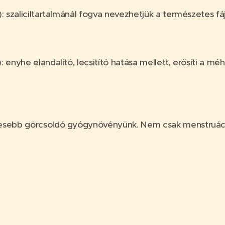
): szaliciltartalmánál fogva nevezhetjük a természetes f
: enyhe elandalító, lecsitító hatása mellett, erősíti a méhf
ékesebb görcsoldó gyógynövényünk. Nem csak menstruác