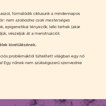
laszol, formálódik ciklusunk a mindennapos
re vár: nem szabadna csak mesterséges
, epigenetikai tényezők, lelki terhek (akár
jük, vészeljük át a menstruációt.
élek kivetülésének.
ciós problémáktól túltelített világban egy nő
ba! Egy nőnek nem szükségszerű szenvednie