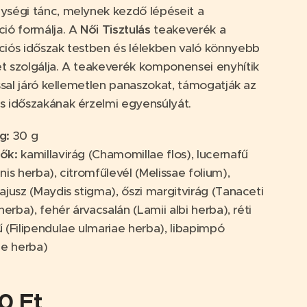
ségi tánc, melynek kezdő lépéseit a
ió formálja. A
Női Tisztulás
teakeverék a
iós időszak testben és lélekben való könnyebb
 szolgálja. A teakeverék komponensei enyhítik
ással járó kellemetlen panaszokat, támogatják az
s időszakának érzelmi egyensúlyát.
g
:
30 g
vők
:
kamillavirág (Chamomillae flos), lucernafű
nis herba), citromfűlevél (Melissae folium),
ajusz (Maydis stigma), őszi margitvirág (Tanaceti
herba), fehér árvacsalán (Lamii albi herba), réti
 (Filipendulae ulmariae herba), libapimpó
ae herba)
00
Ft