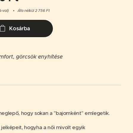
á-val)
Áfa nélkül 2 756 Ft
Kosárba
mfort, görcsök enyhítése
 meglepő, hogy sokan a "bajomként" emlegetik.
jelképeit, hogyha a női mivolt egyik