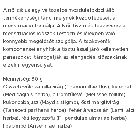
A női ciklus egy változatos mozdulatokból álló
termékenységi tánc, melynek kezdő lépéseit a
menstruáció formálja. A
Női Tisztulás
teakeverék a
menstruációs időszak testben és lélekben való
könnyebb megélését szolgálja. A teakeverék
komponensei enyhítik a tisztulással járó kellemetlen
panaszokat, támogatják az elengedés időszakának
érzelmi egyensúlyát.
Mennyiség
:
30 g
Összetevők
:
kamillavirág (Chamomillae flos), lucernafű
(Medicaginis herba), citromfűlevél (Melissae folium),
kukoricabajusz (Maydis stigma), őszi margitvirág
(Tanaceti parthenii herba), fehér árvacsalán (Lamii albi
herba), réti legyezőfű (Filipendulae ulmariae herba),
libapimpó (Anseriniae herba)