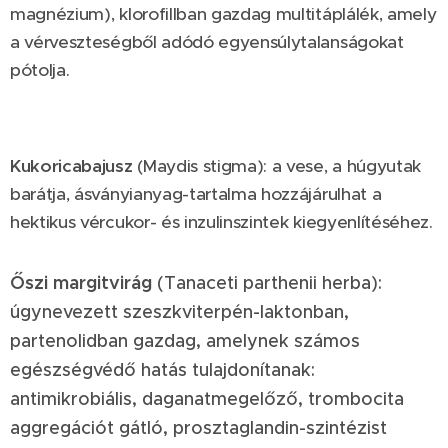
magnézium), klorofillban gazdag multitáplálék, amely
a vérveszteségből adódó egyensúlytalanságokat
pótolja.
Kukoricabajusz
(Maydis stigma): a vese, a húgyutak
barátja, ásványianyag-tartalma hozzájárulhat a
hektikus vércukor- és inzulinszintek kiegyenlítéséhez.
Őszi margitvirág
(Tanaceti parthenii herba):
úgynevezett szeszkviterpén-laktonban,
partenolidban gazdag, amelynek számos
egészségvédő hatás tulajdonítanak:
antimikrobiális, daganatmegelőző, trombocita
aggregációt gátló, prosztaglandin-szintézist