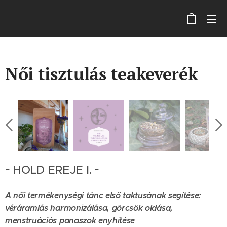
Női tisztulás teakeverék
~ HOLD EREJE I. ~
A női termékenységi tánc első taktusának segítése:
véráramlás harmonizálása, görcsök oldása,
menstruációs panaszok enyhítése