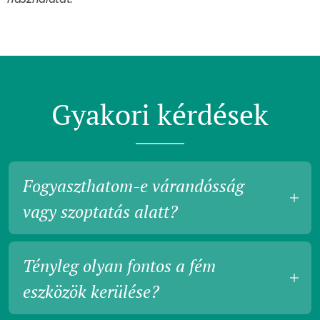
Gyakori kérdések
Fogyaszthatom-e várandósság
vagy szoptatás alatt?
A holdciklus teákat várandósság és
Tényleg olyan fontos a fém
szoptatás alatt nem javasoljuk, ellenben a
Héjakút teakeverék kiváló választás lehet.
eszközök kerülése?
Utóbbi alkalmazása esetén érdemes a napi