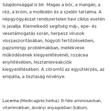
tulajdonsággal is bír. Magas a bór, a mangán, a
réz, a króm, a molibdén és a szelén tartalma. A
népgyógyászat rendszertelen havi ciklus esetén
is javallja. Kiemelkedő segítség máj-, epe- és
vesetámogatás során, herpesz vírusok
visszaszorításában, húgyúti fertőzésekben,
pajzsmirigy problémákban, mellékvese
működésének kiegyenlítésénél, rozácea
enyhítésében, hisztaminreakciók
kiegyenlítésében. A citromfű az együttérzés, az
empátia, a tisztaság növénye.
Lucerna
(Medicaginis herba): 8-féle aminosavban,
vitaminokban, ásványi anyagokban (kálium,