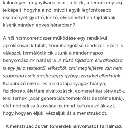
különleges megnyilvánulásait, a lélek, a termékenység
jelképeit, hogyha a női mivolt egyik legfontosabb
eseményét gyötrő, kínzó, elviselhetetlen fájdalmak
kísérik minden egyes hónapban?
A női hormonrendszer működése egy rendkívül
aprólékosan kitalált, finomhangolású rendszer. Ezért is
válaszol, formálódik ciklusunk a mindennapos
benyomásaink hatására.
A túlzó fájdalom eluralkodása
is egy jel a testedtől, lelkedtől, ami megfejtésre vár: nem
szabadna csak mesterséges gyógyszerekkel elfednünk.
Különböző mikro- és makrotápanyagok hiánya,
fiziológiás, élettani elváltozások, epigenetikai tényezők,
lelki terhek (akár generációs terhekről is beszélhetünk),
életmódbeli sajátosságaink mind befolyásolják azt,
hogy hogyan éljük, vészeljük át a menstruációt.
A menstruációs vér tömérdek lenyomatot tartalmaz,