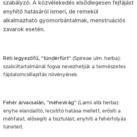
szabályzó. A közvélekedés elsődlegesen fejfájást
enyhítő hatásáról ismeri, de remekül
alkalmazható gyomorbántalmak, menstruációs
zavarok esetén.
Réti legyezőfű, "tündérfürt"
(Spireae ulm. herba):
szaliciltartalmánál fogva nevezhetjük a természetes
fájdalomcsillapítás növényének.
Fehér árvacsalán, "méhevirág"
(Lamii albi herba):
enyhe elandalító, lecsitító hatása mellett, erősíti a
méhfalat, elősegíti a tisztulást, enyhíti a fehérfolyás
tüneteit.