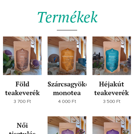
Termékek
Föld
Szárcsagyökér
Héjakút
teakeverék
monotea
teakeverék
3 700
Ft
4 000
Ft
3 500
Ft
Női
tisztulás