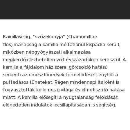
Kamillavirág, "szűzekanyja"
(Chamomillae
flos):manapság a kamilla méltatlanul kispadra került,
miközben népgyógyászati alkalmazása
megkérdőjelezhetetlen volt évszázadokon keresztül. A
kamilla a fájdalom háziszere, görcsoldó hatású,
serkenti az emésztőnedvek termelődését, enyhíti a
puffadásos tüneteket. Régen mindennapi italként is
fogyasztották kellemes ízvilága és elmetisztító hatása
miatt. A kamilla elősegíti a nyugtalanság feloldását,
elégedetlen indulatok lecsillapításában is segítség.