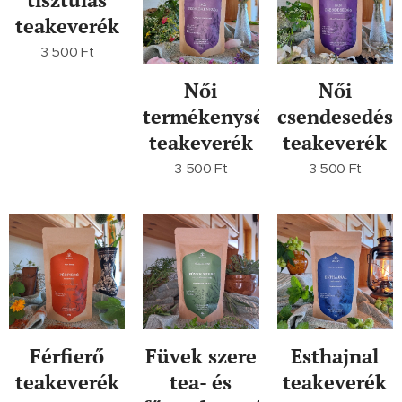
teakeverék
3 500
Ft
Női
Női
termékenység
csendesedés
teakeverék
teakeverék
3 500
Ft
3 500
Ft
Férfierő
Füvek szere
Esthajnal
teakeverék
tea- és
teakeverék