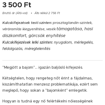
3 500
Ft
Bruttó ár (Áfá-val)
Áfa nélkül 2 756 Ft
Kulcskifejezések testi szinten:
prosztaglandin-szintek,
támogatása, hasi
véráramlás kiegyenlítése, vesék
diszkomfort, görcsök enyhítése
Kulcskifejezések lelki szinten:
nyugalom, mérlegelés,
feldolgozás, méregtelenítés
"Megjött a bajom"... igazán baljósló kifejezés.
Kétségtelen, hogy rengeteg nőt érint a fájdalmas,
kiszámíthatatlan menzesz problematikája, ezért sem
meglepő, hogy sokan a "bajomként" emlegetik.
Hogyan is tudná egy nő felértékelni nőiességének